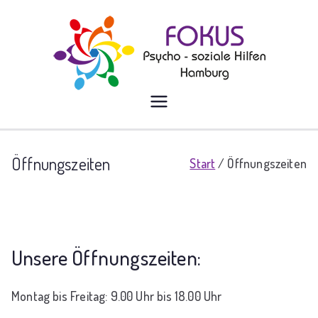
Zum
Inhalt
springen
FOKUS –
FOKUS – Psychosoziale Hilfen
Hamburg wurde gegründet, um
Psycho –
Leistungen der ambulanten
Öffnungszeiten
Sozialpsychiatrie (ASP) und
Start
Öffnungszeiten
Soziale Hilfen
Eingliederungshilfe nach SGB XII
vorrangig für psychisch kranke
Menschen mit
Migrationshintergrund anzubieten.
Unsere Öffnungszeiten:
Montag bis Freitag: 9.00 Uhr bis 18.00 Uhr